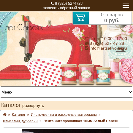
8 (925) 5274728
заказать обратный звонок
0 товаров
0 руб.
⏰ пн-пт 10:00 - 17:00
8 (925) 527-47-28
info@artsakvoyaj.ru
Каталог
развернуть
»
Каталог
»
Инструменты и расходные материалы
»
Флизелин, дублерин
»
Лента нитепрошивная 10мм белый Danelli