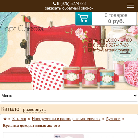
8 (925) 5274728
заказать обратный звонок
0 товаров
0 руб.
⏰ пн-пт 10:00 - 17:00
8 (925) 527-47-28
info@artsakvoyaj.ru
Каталог
развернуть
»
Каталог
»
Инструменты и расходные материалы
»
Булавки
»
Булавки декоративные золото