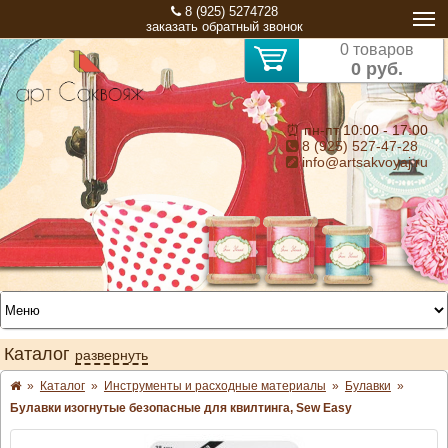
8 (925) 5274728
заказать обратный звонок
0 товаров
0 руб.
⏰ пн-пт 10:00 - 17:00
8 (925) 527-47-28
info@artsakvoyaj.ru
Каталог
развернуть
»
Каталог
»
Инструменты и расходные материалы
»
Булавки
»
Булавки изогнутые безопасные для квилтинга, Sew Easy