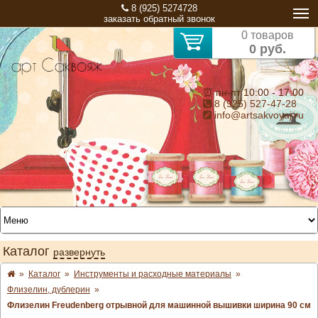
8 (925) 5274728
заказать обратный звонок
0 товаров
0 руб.
⏰ пн-пт 10:00 - 17:00
8 (925) 527-47-28
info@artsakvoyaj.ru
Каталог
развернуть
»
Каталог
»
Инструменты и расходные материалы
»
Флизелин, дублерин
»
Флизелин Freudenberg отрывной для машинной вышивки ширина 90 см