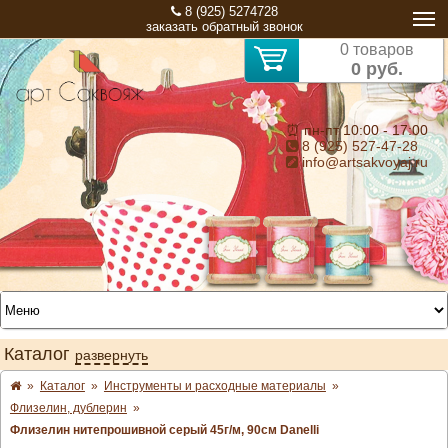
8 (925) 5274728
заказать обратный звонок
0 товаров
0 руб.
⏰ пн-пт 10:00 - 17:00
8 (925) 527-47-28
info@artsakvoyaj.ru
Каталог
развернуть
»
Каталог
»
Инструменты и расходные материалы
»
Флизелин, дублерин
»
Флизелин нитепрошивной серый 45г/м, 90см Danelli