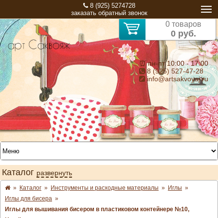
8 (925) 5274728
заказать обратный звонок
0 товаров
0 руб.
⏰ пн-пт 10:00 - 17:00
8 (925) 527-47-28
info@artsakvoyaj.ru
Каталог
развернуть
»
Каталог
»
Инструменты и расходные материалы
»
Иглы
»
Иглы для бисера
»
Иглы для вышивания бисером в пластиковом контейнере №10,