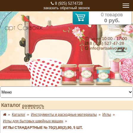
8 (925) 5274728
заказать обратный звонок
0 товаров
0 руб.
⏰ пн-пт 10:00 - 17:00
8 (925) 527-47-28
info@artsakvoyaj.ru
Каталог
развернуть
»
Каталог
»
Инструменты и расходные материалы
»
Иглы
»
Иглы для бытовых швейных машин
»
ИГЛЫ СТАНДАРТНЫЕ № 70(2),80(2),90, 5 ШТ.