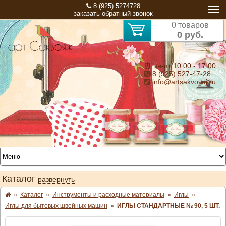
8 (925) 5274728
заказать обратный звонок
0 товаров
0 руб.
⏰ пн-пт 10:00 - 17:00
8 (925) 527-47-28
info@artsakvoyaj.ru
Каталог
развернуть
»
Каталог
»
Инструменты и расходные материалы
»
Иглы
»
Иглы для бытовых швейных машин
»
ИГЛЫ СТАНДАРТНЫЕ № 90, 5 ШТ.