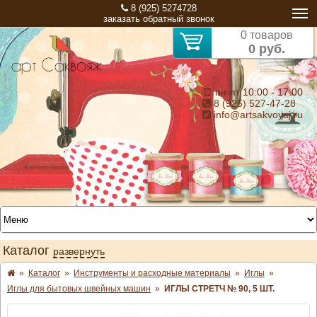
8 (925) 5274728
заказать обратный звонок
0 товаров
0 руб.
⏰ пн-пт 10:00 - 17:00
8 (925) 527-47-28
info@artsakvoyaj.ru
Каталог
развернуть
»
Каталог
»
Инструменты и расходные материалы
»
Иглы
»
Иглы для бытовых швейных машин
»
ИГЛЫ СТРЕТЧ № 90, 5 ШТ.