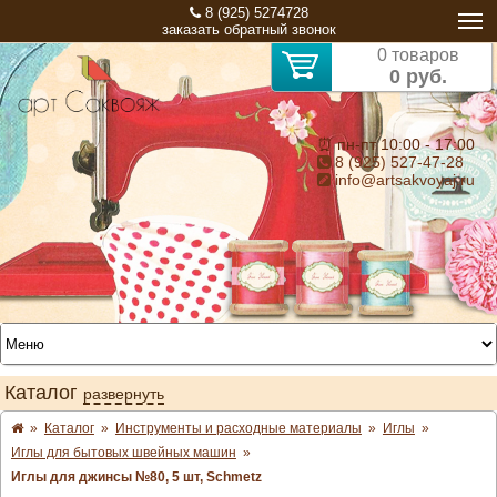
8 (925) 5274728
заказать обратный звонок
0 товаров
0 руб.
⏰ пн-пт 10:00 - 17:00
8 (925) 527-47-28
info@artsakvoyaj.ru
Каталог
развернуть
»
Каталог
»
Инструменты и расходные материалы
»
Иглы
»
Иглы для бытовых швейных машин
»
Иглы для джинсы №80, 5 шт, Schmetz