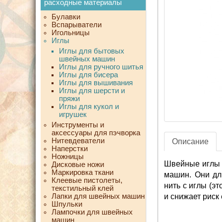
расходные материалы
Булавки
Вспарыватели
Игольницы
Иглы
Иглы для бытовых
швейных машин
Иглы для ручного шитья
Иглы для бисера
Иглы для вышивания
Иглы для шерсти и
пряжи
Иглы для кукол и
игрушек
Инструменты и
аксессуары для пэчворка
Нитевдеватели
Описание
Наперстки
Ножницы
Швейные иглы 
Дисковые ножи
Маркировка ткани
машин. Они дл
Клеевые пистолеты,
нить с иглы (э
текстильный клей
Лапки для швейных машин
и снижает риск
Шпульки
Лампочки для швейных
машин