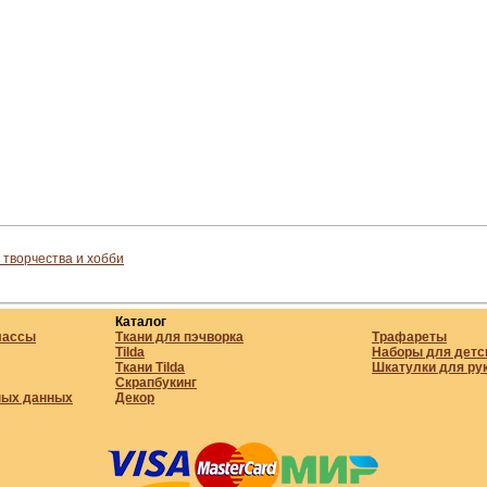
 творчества и хобби
Каталог
лассы
Ткани для пэчворка
Трафареты
Tilda
Наборы для детс
Ткани Tilda
Шкатулки для ру
Скрапбукинг
ных данных
Декор