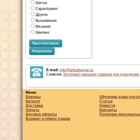
Шитье
Скрапбукинг
Другое
Вышивание
Вязание
Квилинг
Проголосовать
Результаты
E-mail:
info@artsakvoyaj.ru
Саквояж.
Интернет-магазин товаров для рукоделия,
Меню
Бренды
Обучение и мастер-к
Каталог
Статьи
Доставка
Новости
Оплата
Контакты
Договор оферты
Политика персональ
Возврат и обмен товара