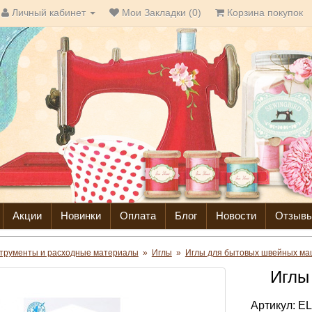
Личный кабинет
Мои Закладки (0)
Корзина покупок
Акции
Новинки
Оплата
Блог
Новости
Отзыв
трументы и расходные материалы
»
Иглы
»
Иглы для бытовых швейных м
Иглы
Артикул:
EL