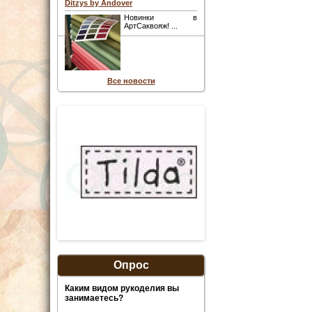
Ditzys by Andover
Новинки в
АртСаквояж! ...
Все новости
Опрос
Каким видом рукоделия вы
занимаетесь?