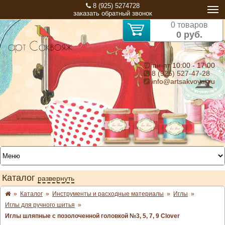
8 (925) 5274728
заказать обратный звонок
0 товаров
0 руб.
⏰ пн-пт 10:00 - 17:00
8 (925) 527-47-28
info@artsakvoyaj.ru
Каталог
развернуть
»
Каталог
»
Инструменты и расходные материалы
»
Иглы
»
Иглы для ручного шитья
»
Иглы шляпные с позолоченной головкой №3, 5, 7, 9 Clover