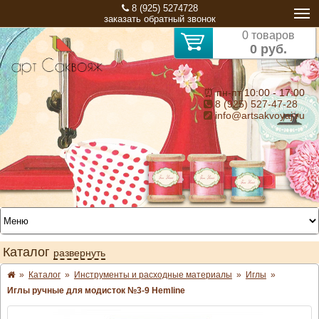
8 (925) 5274728
заказать обратный звонок
0 товаров
0 руб.
⏰ пн-пт 10:00 - 17:00
8 (925) 527-47-28
info@artsakvoyaj.ru
Каталог
развернуть
»
Каталог
»
Инструменты и расходные материалы
»
Иглы
»
Иглы ручные для модисток №3-9 Hemline