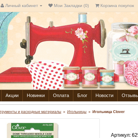
Личный кабинет
Мои Закладки (0)
Корзина покупок
Акции
Новинки
Оплата
Блог
Новости
Отзыв
трументы и расходные материалы
»
Игольницы
»
Игольница Clover
Артикул:
62