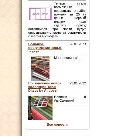
Теперь стало
возможным
совершать онлайн-
покупки за 25 %
цены! Первый
платеж надо
сделать сразу,
оставшиеся три части будут
списываться с карты автоматически
с шагом в 2 недели. ...
Большое
26.01.2023
поступление новых
тканей!
Много новинок! ...
Поступление новой
23.01.2022
коллекции Tonal
Ditzys by Andover
Новинки в
АртСаквояж! ...
Все новости