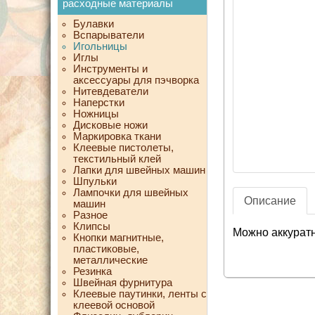
расходные материалы
Булавки
Вспарыватели
Игольницы
Иглы
Инструменты и
аксессуары для пэчворка
Нитевдеватели
Наперстки
Ножницы
Дисковые ножи
Маркировка ткани
Клеевые пистолеты,
текстильный клей
Лапки для швейных машин
Шпульки
Лампочки для швейных
Описание
машин
Разное
Клипсы
Можно аккуратн
Кнопки магнитные,
пластиковые,
металлические
Резинка
Швейная фурнитура
Клеевые паутинки, ленты с
клеевой основой