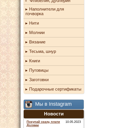
Флизелин, дублерин
Наполнители для
пэчворка
Нити
Молнии
Вязание
Тесьма, шнур
Книги
Пуговицы
Заготовки
Подарочные сертификаты
Мы в Instagram
Новости
Покупай сразу, плати
10.05.2023
Долями