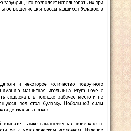
з зазубрин, что позволяет использовать их при
ельное решение для рассыпавшихся булавок, а
етали и некоторое количество подручного
вниманию магнитная игольница Prym Love c
ть содержать в порядке рабочее место и не
ившуюся под стол булавку. Небольшой силы
очки держались прочно.
й комнате. Также намагниченная поверхность
сти ее к металлическим иголочкам. Изделие