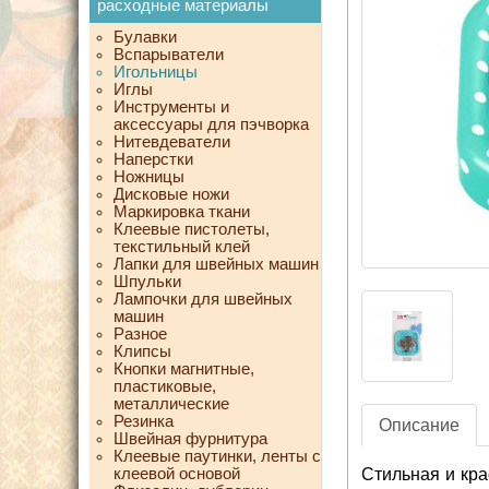
расходные материалы
Булавки
Вспарыватели
Игольницы
Иглы
Инструменты и
аксессуары для пэчворка
Нитевдеватели
Наперстки
Ножницы
Дисковые ножи
Маркировка ткани
Клеевые пистолеты,
текстильный клей
Лапки для швейных машин
Шпульки
Лампочки для швейных
машин
Разное
Клипсы
Кнопки магнитные,
пластиковые,
металлические
Резинка
Описание
Швейная фурнитура
Клеевые паутинки, ленты с
клеевой основой
Стильная и кр