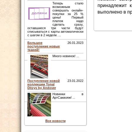
Теперь стало
принадлежит к
возможным
совершать онлайн-
выполнено в пр
покупки за 25 %
цены! Первый
платеж надо
сделать сразу,
оставшиеся три части будут
списываться с карты автоматически
с шагом в 2 недели. ...
Большое
26.01.2023
поступление новых
тканей!
Много новинок! ...
Поступление новой
23.01.2022
коллекции Tonal
Ditzys by Andover
Новинки в
АртСаквояж! ...
Все новости