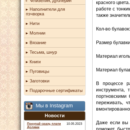
Флизелин, дублерин
красного цвета
работе с тонки
Наполнители для
пэчворка
также значител
Нити
Кол-во булавок
Молнии
Размер булавки
Вязание
Тесьма, шнур
Материал иголь
Книги
Материал булаво
Пуговицы
Заготовки
В процессе р
инструмента, 
Подарочные сертификаты
портновскими 
переживать, ч
Мы в Instagram
вмонтированног
Новости
Даже если вы 
Покупай сразу, плати
10.05.2023
Долями
поможет быстр