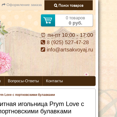
Оформление заказа
Поиск товаров
0 товаров
0 руб.
⏰ пн-пт 10:00 - 17:00
8 (925) 527-47-28
info@artsakvoyaj.ru
ы
Вопросы-Ответы
Контакты
ym Love c портновскими булавками
итная игольница Prym Love c
портновскими булавками