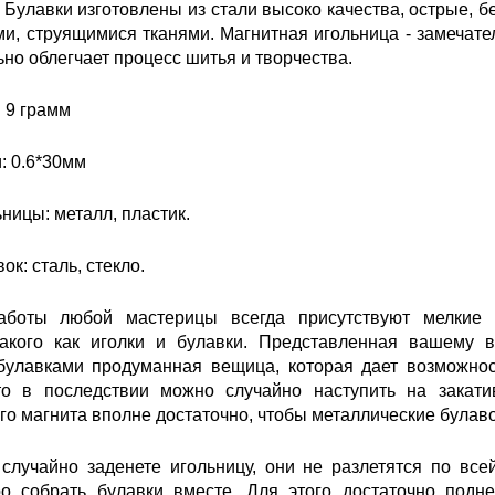
. Булавки изготовлены из стали высоко качества, острые, бе
ми, струящимися тканями. Магнитная игольница - замечат
ьно облегчает процесс шитья и творчества.
: 9 грамм
: 0.6*30мм
ницы: металл, пластик.
к: сталь, стекло.
аботы любой мастерицы всегда присутствуют мелкие д
такого как иголки и булавки. Представленная вашему 
булавками продуманная вещица, которая дает возможнос
то в последствии можно случайно наступить на закат
о магнита вполне достаточно, чтобы металлические булав
случайно заденете игольницу, они не разлетятся по все
о собрать булавки вместе. Для этого достаточно подне