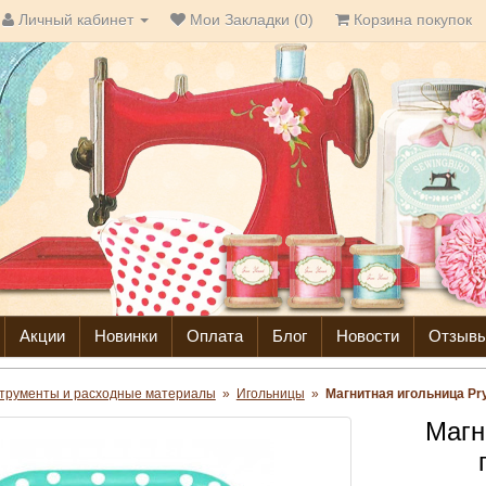
Личный кабинет
Мои Закладки (0)
Корзина покупок
Акции
Новинки
Оплата
Блог
Новости
Отзыв
трументы и расходные материалы
»
Игольницы
»
Магнитная игольница Pr
Магн