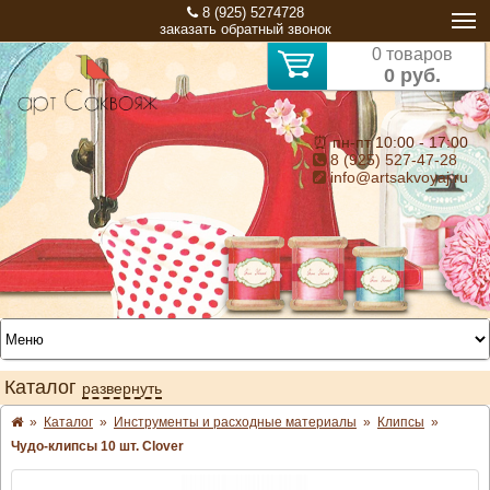
8 (925) 5274728
заказать обратный звонок
0 товаров
0 руб.
⏰ пн-пт 10:00 - 17:00
8 (925) 527-47-28
info@artsakvoyaj.ru
Каталог
развернуть
»
Каталог
»
Инструменты и расходные материалы
»
Клипсы
»
Чудо-клипсы 10 шт. Clover