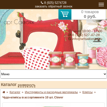
8 (925) 5274728
заказать обратный звонок
0 товаров
0 руб.
⏰ пн-пт 10:00 - 17:00
8 (925) 527-47-28
info@artsakvoyaj.ru
Каталог
развернуть
»
Каталог
»
Инструменты и расходные материалы
»
Клипсы
»
Чудо-клипсы в ассортименте 10 шт. Clover