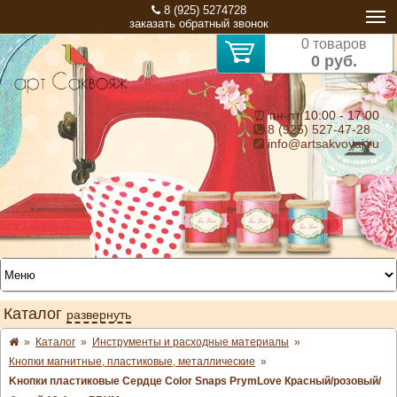
8 (925) 5274728
заказать обратный звонок
0 товаров
0 руб.
⏰ пн-пт 10:00 - 17:00
8 (925) 527-47-28
info@artsakvoyaj.ru
Каталог
развернуть
»
Каталог
»
Инструменты и расходные материалы
»
Кнопки магнитные, пластиковые, металлические
»
Kнопки пластиковые Сердце Color Snaps PrymLove Красный/розовый/