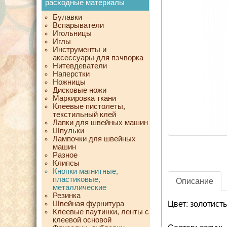
расходные материалы
Булавки
Вспарыватели
Игольницы
Иглы
Инструменты и
аксессуары для пэчворка
Нитевдеватели
Наперстки
Ножницы
Дисковые ножи
Маркировка ткани
Клеевые пистолеты,
текстильный клей
Лапки для швейных машин
Шпульки
Лампочки для швейных
машин
Разное
Клипсы
Кнопки магнитные,
пластиковые,
Описание
металлические
Резинка
Швейная фурнитура
Цвет: золотист
Клеевые паутинки, ленты с
клеевой основой