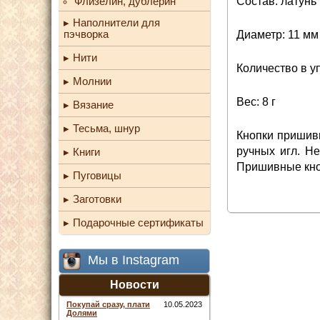
Состав: латунь
Флизелин, дублерин
Наполнители для
пэчворка
Диаметр: 11 мм
Нити
Количество в у
Молнии
Вес: 8 г
Вязание
Тесьма, шнур
Кнопки пришивн
ручных игл. Не
Книги
Пришивные кноп
Пуговицы
Заготовки
Подарочные сертификаты
Мы в Instagram
Новости
Покупай сразу, плати
10.05.2023
Долями