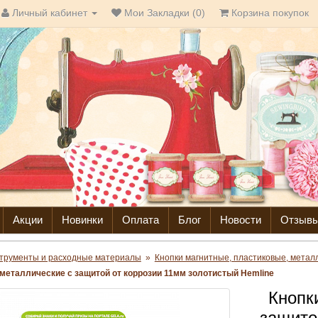
Личный кабинет
Мои Закладки (0)
Корзина покупок
Акции
Новинки
Оплата
Блог
Новости
Отзыв
трументы и расходные материалы
»
Кнопки магнитные, пластиковые, метал
металлические с защитой от коррозии 11мм золотистый Hemline
Кнопк
защито