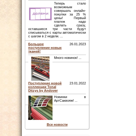
Теперь стало
возможным
совершать онлайн-
покупки за 25 %
цены! Первый
платеж надо
сделать сразу,
оставшиеся три части будут
списываться с карты автоматически
с шагом в 2 недели. ...
Большое
26.01.2023
поступление новых
тканей!
Много новинок! ...
Поступление новой
23.01.2022
коллекции Tonal
Ditzys by Andover
Новинки в
АртСаквояж! ...
Все новости