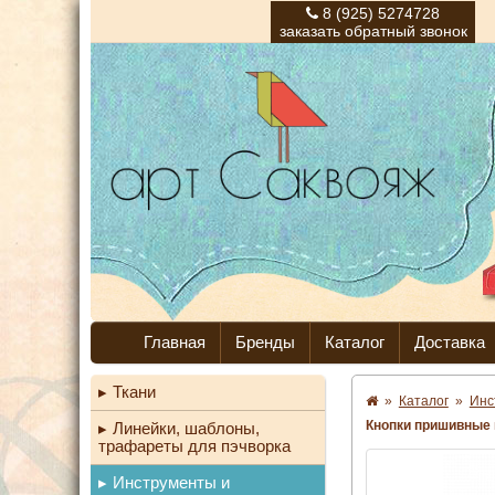
8 (925) 5274728
заказать обратный звонок
Главная
Бренды
Каталог
Доставка
Ткани
»
Каталог
»
Инс
Кнопки пришивные 
Линейки, шаблоны,
трафареты для пэчворка
Инструменты и