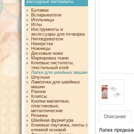
расходные материалы
Булавки
Вспарыватели
Игольницы
Иглы
Инструменты и
аксессуары для пэчворка
Нитевдеватели
Наперстки
Ножницы
Дисковые ножи
Маркировка ткани
Клеевые пистолеты,
текстильный клей
Лапки для швейных машин
Шпульки
Лампочки для швейных
машин
Разное
Клипсы
Кнопки магнитные,
пластиковые,
металлические
Резинка
Описание
Швейная фурнитура
Клеевые паутинки, ленты с
клеевой основой
Лапка предназ