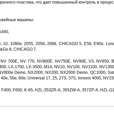
зрачного пластика, что дает повышенный контроль в процес
швейные машины:
o340,
e, 10, 1080e, 2055, 2056, 2066, CHICAGO 5, E56, E90e, Lon
&Go 8, CHICAGO 7.
, NV 700E, NV 770, NV800E, NV750E, NV90E, V3, NV950, Bou
400, LX-1700, LX-3500, M14, NV10, NV100, NV1100, NV130
V800e Demo, NX2000, NX200, NX2000 Demo, QC1000, Satori
s, 40e, 50e, 60e, Universal 17, 25, 27S, 37S, Innovis 4000, N
, F400, F600, K-65, HZL-353ZR-A, 355ZW-A, 357ZP-A, HZL-G