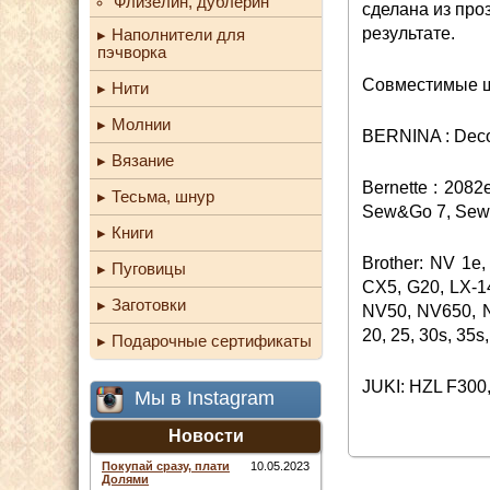
Флизелин, дублерин
сделана из про
результате.
Наполнители для
пэчворка
Совместимые 
Нити
Молнии
BERNINA : Dec
Вязание
Bernette : 2082
Тесьма, шнур
Sew&Go 7, Sew
Книги
Brother: NV 1e
Пуговицы
CX5, G20, LX-1
Заготовки
NV50, NV650, N
20, 25, 30s, 35
Подарочные сертификаты
JUKI: HZL F300
Мы в Instagram
Новости
Покупай сразу, плати
10.05.2023
Долями