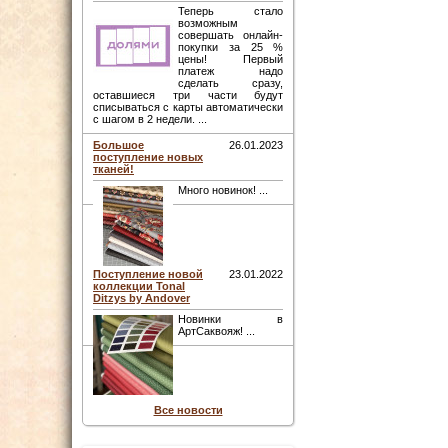
Теперь стало
возможным
совершать онлайн-
покупки за 25 %
цены! Первый
платеж надо
сделать сразу,
оставшиеся три части будут
списываться с карты автоматически
с шагом в 2 недели. ...
Большое
26.01.2023
поступление новых
тканей!
Много новинок! ...
Поступление новой
23.01.2022
коллекции Tonal
Ditzys by Andover
Новинки в
АртСаквояж! ...
Все новости