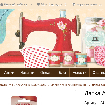
Личный кабинет
Мои Закладки (0)
Корзина покупок
Акции
Новинки
Оплата
Блог
Новости
Отзыв
трументы и расходные материалы
»
Лапки для швейных машин
»
Лапка AU
Лапка 
Артикул:
AU