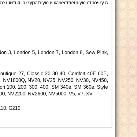
се шитья, аккуратную и качественную строчку в
don 3, London 5, London 7, London 8, Sew Pink,
tique 27, Classic 20 30 40, Comfort 40E 60E,
0, NV1800Q, NV20, NV25, NV250, NV30, NV450,
 100, 200, 300, 400, SM 340e, SM 360e, Style
V1500, NV2200, NV2600, NV5000, V5, V7, XV
110, G210