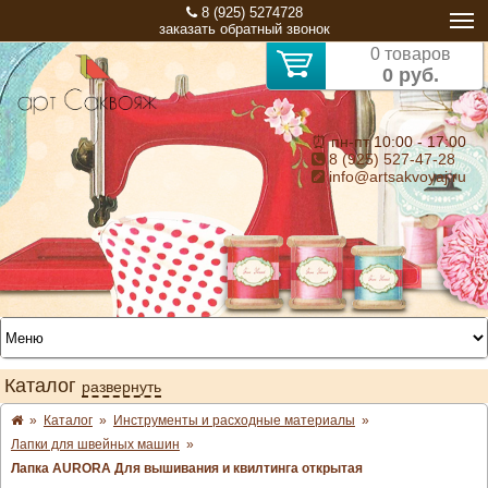
8 (925) 5274728
заказать обратный звонок
0 товаров
0 руб.
⏰ пн-пт 10:00 - 17:00
8 (925) 527-47-28
info@artsakvoyaj.ru
Каталог
развернуть
»
Каталог
»
Инструменты и расходные материалы
»
Лапки для швейных машин
»
Лапка AURORA Для вышивания и квилтинга открытая