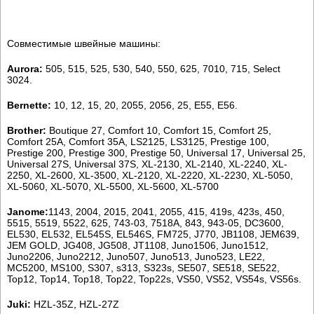
Совместимые швейные машины:
Aurora:
505, 515, 525, 530, 540, 550, 625, 7010, 715, Select
3024.
Bernette:
10, 12, 15, 20, 2055, 2056, 25, E55, E56.
Brother:
Boutique 27, Comfort 10, Comfort 15, Comfort 25,
Comfort 25A, Comfort 35A, LS2125, LS3125, Prestige 100,
Prestige 200, Prestige 300, Prestige 50, Universal 17, Universal 25,
Universal 27S, Universal 37S, XL-2130, XL-2140, XL-2240, XL-
2250, XL-2600, XL-3500, XL-2120, XL-2220, XL-2230, XL-5050,
XL-5060, XL-5070, XL-5500, XL-5600, XL-5700
Janome:
1143, 2004, 2015, 2041, 2055, 415, 419s, 423s, 450,
5515, 5519, 5522, 625, 743-03, 7518A, 843, 943-05, DC3600,
EL530, EL532, EL545S, EL546S, FM725, J770, JB1108, JEM639,
JEM GOLD, JG408, JG508, JT1108, Juno1506, Juno1512,
Juno2206, Juno2212, Juno507, Juno513, Juno523, LE22,
MC5200, MS100, S307, s313, S323s, SE507, SE518, SE522,
Top12, Top14, Top18, Top22, Top22s, VS50, VS52, VS54s, VS56s.
Juki:
HZL-35Z, HZL-27Z