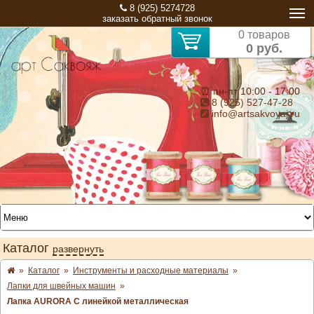
8 (925) 5274728
заказать обратный звонок
0 товаров
0 руб.
⏰ пн-пт 10:00 - 17:00
8 (925) 527-47-28
info@artsakvoyaj.ru
Каталог
развернуть
»
Каталог
»
Инструменты и расходные материалы
»
Лапки для швейных машин
»
Лапка AURORA С линейкой металлическая