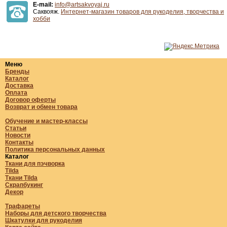
E-mail:
info@artsakvoyaj.ru
Саквояж.
Интернет-магазин товаров для рукоделия, творчества и
хобби
Меню
Бренды
Каталог
Доставка
Оплата
Договор оферты
Возврат и обмен товара
Обучение и мастер-классы
Статьи
Новости
Контакты
Политика персональных данных
Каталог
Ткани для пэчворка
Tilda
Ткани Tilda
Скрапбукинг
Декор
Трафареты
Наборы для детского творчества
Шкатулки для рукоделия