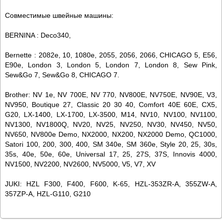
Совместимые швейные машины:
BERNINA : Deco340,
Bernette : 2082e, 10, 1080e, 2055, 2056, 2066, CHICAGO 5, E56,
E90e, London 3, London 5, London 7, London 8, Sew Pink,
Sew&Go 7, Sew&Go 8, CHICAGO 7.
Brother: NV 1e, NV 700E, NV 770, NV800E, NV750E, NV90E, V3,
NV950, Boutique 27, Classic 20 30 40, Comfort 40E 60E, CX5,
G20, LX-1400, LX-1700, LX-3500, M14, NV10, NV100, NV1100,
NV1300, NV1800Q, NV20, NV25, NV250, NV30, NV450, NV50,
NV650, NV800e Demo, NX2000, NX200, NX2000 Demo, QC1000,
Satori 100, 200, 300, 400, SM 340e, SM 360e, Style 20, 25, 30s,
35s, 40e, 50e, 60e, Universal 17, 25, 27S, 37S, Innovis 4000,
NV1500, NV2200, NV2600, NV5000, V5, V7, XV
JUKI: HZL F300, F400, F600, K-65, HZL-353ZR-A, 355ZW-A,
357ZP-A, HZL-G110, G210