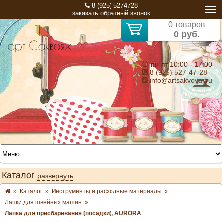
8 (925) 5274728
заказать обратный звонок
0 товаров
0 руб.
⏰ пн-пт 10:00 - 17:00
8 (925) 527-47-28
info@artsakvoyaj.ru
Каталог
развернуть
»
Каталог
»
Инструменты и расходные материалы
»
Лапки для швейных машин
»
Лапка для присбаривания (посадки), AURORA