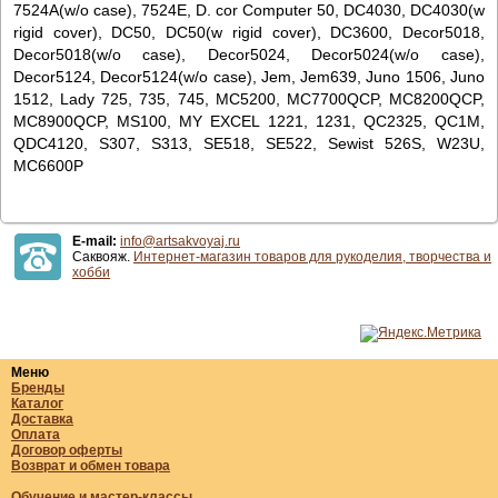
7524A(w/o case), 7524E, D. cor Computer 50, DC4030, DC4030(w
rigid cover), DC50, DC50(w rigid cover), DC3600, Decor5018,
Decor5018(w/o case), Decor5024, Decor5024(w/o case),
Decor5124, Decor5124(w/o case), Jem, Jem639, Juno 1506, Juno
1512, Lady 725, 735, 745, MC5200, MC7700QCP, MC8200QCP,
MC8900QCP, MS100, MY EXCEL 1221, 1231, QC2325, QC1M,
QDC4120, S307, S313, SE518, SE522, Sewist 526S, W23U,
MC6600P
E-mail:
info@artsakvoyaj.ru
Саквояж.
Интернет-магазин товаров для рукоделия, творчества и
хобби
Меню
Бренды
Каталог
Доставка
Оплата
Договор оферты
Возврат и обмен товара
Обучение и мастер-классы