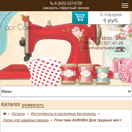
8 (925) 5274728
заказать обратный звонок
0 товаров
0 руб.
⏰ пн-пт 10:00 - 17:00
8 (925) 527-47-28
info@artsakvoyaj.ru
Каталог
развернуть
»
Каталог
»
Инструменты и расходные материалы
»
Лапки для швейных машин
»
Пластина AURORA Для трудных мест