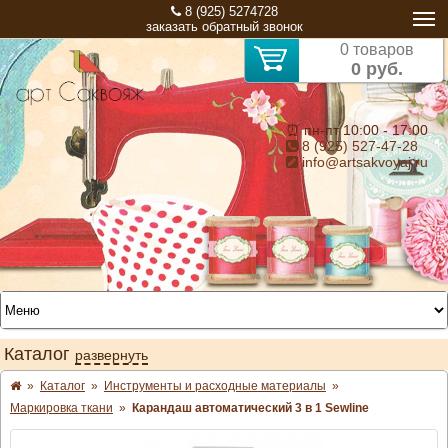
8 (925) 5274728
заказать обратный звонок
0 товаров
0 руб.
⏰ пн-пт 10:00 - 17:00
8 (925) 527-47-28
info@artsakvoyaj.ru
Каталог
развернуть
»
Каталог
»
Инструменты и расходные материалы
»
Маркировка ткани
»
Карандаш автоматический 3 в 1 Sewline