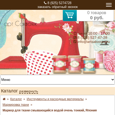
8 (925) 5274728
заказать обратный звонок
0 товаров
0 руб.
⏰ пн-пт 10:00 - 17:00
8 (925) 527-47-28
info@artsakvoyaj.ru
Каталог
развернуть
»
Каталог
»
Инструменты и расходные материалы
»
Маркировка ткани
»
Маркер для ткани смывающийся водой очень тонкий, Япония