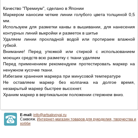
Качество "Премиум", сделано в Японии
Маркером наносим четкие линии голубого цвета толщиной 0,5
мм.
Используем для разметки канвы в вышивании, для нанесения
контурных линий выкройки и разметок в шитье
Удаляем линии прохладной водой или протираем влажной
губкой.
Внимание! Перед утюжкой или стиркой с использованием
моющих средств всю разметку с ткани удаляем
Перед применением рекомендуем протестировать маркер на
ненужном кусочке ткани.
Избегаем хранения маркера при минусовой температуре
Не оставляем маркер без колпачка на долгое время,
незакрытый маркер быстрее высохнет.
Храним маркер в вертикальном положении стержнем вниз.
E-mail:
info@artsakvoyaj.ru
Саквояж.
Интернет-магазин товаров для рукоделия, творчества и
хобби