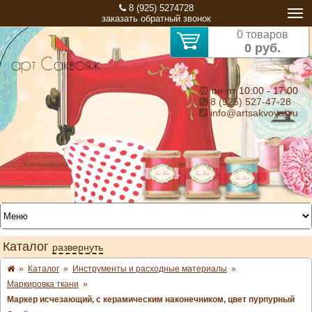
8 (925) 5274728
заказать обратный звонок
0 товаров
0 руб.
⏰ пн-пт 10:00 - 17:00
8 (925) 527-47-28
info@artsakvoyaj.ru
Каталог
развернуть
»
Каталог
»
Инструменты и расходные материалы
»
Маркировка ткани
»
Маркер исчезающий, с керамическим наконечником, цвет пурпурный