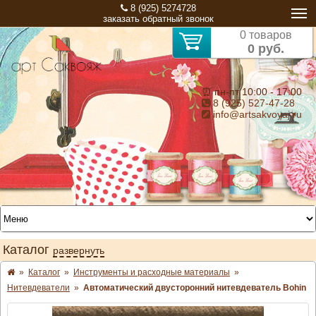
8 (925) 5274728
заказать обратный звонок
0 товаров
0 руб.
⏰ пн-пт 10:00 - 17:00
8 (925) 527-47-28
info@artsakvoyaj.ru
Каталог
развернуть
»
Каталог
»
Инструменты и расходные материалы
»
Нитевдеватели
»
Автоматический двусторонний нитевдеватель Bohin