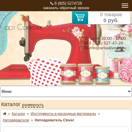
8 (925) 5274728
заказать обратный звонок
0 товаров
0 руб.
⏰ пн-пт 10:00 - 17:00
8 (925) 527-47-28
info@artsakvoyaj.ru
Каталог
развернуть
»
Каталог
»
Инструменты и расходные материалы
»
Нитевдеватели
»
Нитевдеватель Clover