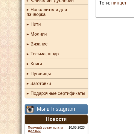
Флизелин, дублерин
Теги:
пинцет
Наполнители для
пэчворка
Нити
Молнии
Вязание
Тесьма, шнур
Книги
Пуговицы
Заготовки
Подарочные сертификаты
Мы в Instagram
Новости
Покупай сразу, плати
10.05.2023
Долями