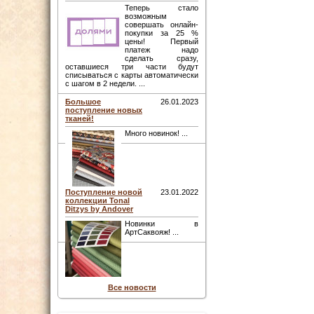
Теперь стало
возможным
совершать онлайн-
покупки за 25 %
цены! Первый
платеж надо
сделать сразу,
оставшиеся три части будут
списываться с карты автоматически
с шагом в 2 недели. ...
Большое
26.01.2023
поступление новых
тканей!
Много новинок! ...
Поступление новой
23.01.2022
коллекции Tonal
Ditzys by Andover
Новинки в
АртСаквояж! ...
Все новости