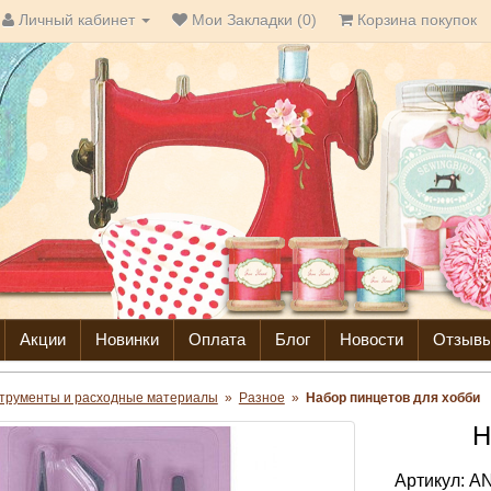
Личный кабинет
Мои Закладки (0)
Корзина покупок
Акции
Новинки
Оплата
Блог
Новости
Отзыв
трументы и расходные материалы
»
Разное
»
Набор пинцетов для хобби
Н
Артикул:
AN