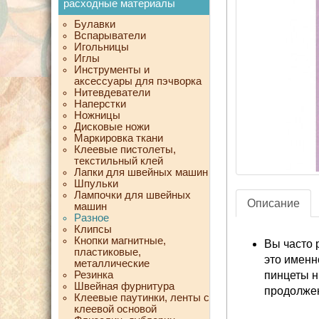
расходные материалы
Булавки
Вспарыватели
Игольницы
Иглы
Инструменты и
аксессуары для пэчворка
Нитевдеватели
Наперстки
Ножницы
Дисковые ножи
Маркировка ткани
Клеевые пистолеты,
текстильный клей
Лапки для швейных машин
Шпульки
Лампочки для швейных
Описание
машин
Разное
Клипсы
Кнопки магнитные,
Вы часто 
пластиковые,
это именн
металлические
Резинка
пинцеты н
Швейная фурнитура
продолже
Клеевые паутинки, ленты с
клеевой основой