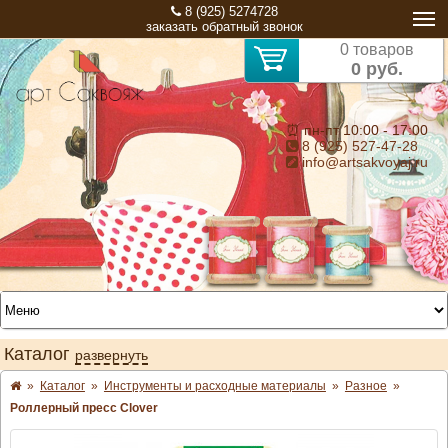
8 (925) 5274728
заказать обратный звонок
0 товаров
0 руб.
⏰ пн-пт 10:00 - 17:00
8 (925) 527-47-28
info@artsakvoyaj.ru
Каталог
развернуть
»
Каталог
»
Инструменты и расходные материалы
»
Разное
»
Роллерный пресс Clover