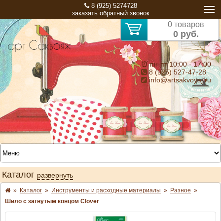
8 (925) 5274728
заказать обратный звонок
0 товаров
0 руб.
⏰ пн-пт 10:00 - 17:00
8 (925) 527-47-28
info@artsakvoyaj.ru
Каталог
развернуть
»
Каталог
»
Инструменты и расходные материалы
»
Разное
»
Шило с загнутым концом Clover