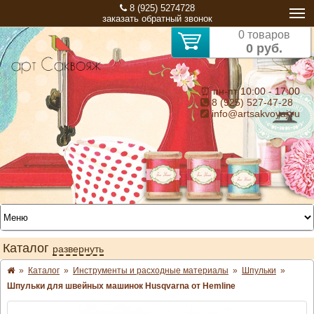
8 (925) 5274728
заказать обратный звонок
0 товаров
0 руб.
⏰ пн-пт 10:00 - 17:00
8 (925) 527-47-28
info@artsakvoyaj.ru
Каталог
развернуть
»
Каталог
»
Инструменты и расходные материалы
»
Шпульки
»
Шпульки для швейных машинок Husqvarna от Hemline