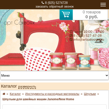
8 (925) 5274728
заказать обратный звонок
0 товаров
0 руб.
⏰ пн-пт 10:00 - 17:00
8 (925) 527-47-28
info@artsakvoyaj.ru
Каталог
развернуть
»
Каталог
»
Инструменты и расходные материалы
»
Шпульки
»
Шпульки для швейных машин Janome/New Home