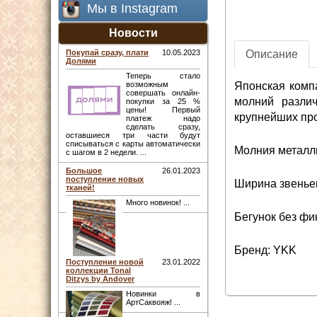
Мы в Instagram
Новости
Описание
Покупай сразу, плати
10.05.2023
Долями
Теперь стало
Японская комп
возможным
совершать онлайн-
молний различ
покупки за 25 %
цены! Первый
крупнейших про
платеж надо
сделать сразу,
оставшиеся три части будут
списываться с карты автоматически
Молния металли
с шагом в 2 недели. ...
Большое
26.01.2023
поступление новых
Ширина звеньев
тканей!
Много новинок! ...
Бегунок без фи
Бренд: YKK
Поступление новой
23.01.2022
коллекции Tonal
Ditzys by Andover
Новинки в
АртСаквояж! ...