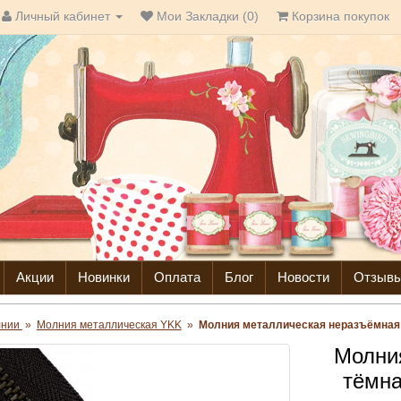
Личный кабинет
Мои Закладки (0)
Корзина покупок
Акции
Новинки
Оплата
Блог
Новости
Отзыв
лнии
»
Молния металлическая YKK
»
Молния металлическая неразъёмная т
Молни
тёмна