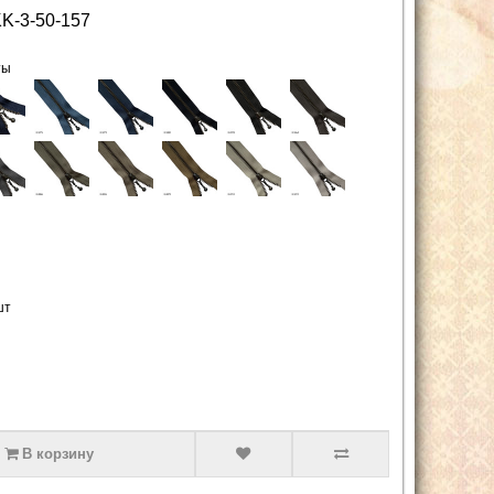
K-3-50-157
ты
шт
В корзину