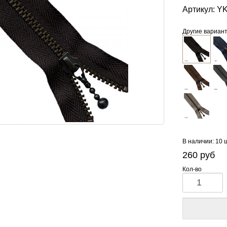
Артикул:
YK
Другие вариан
В наличии: 10 
260
руб
Кол-во