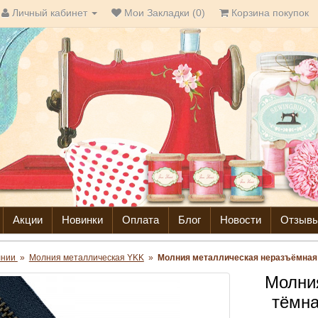
Личный кабинет
Мои Закладки (0)
Корзина покупок
Акции
Новинки
Оплата
Блог
Новости
Отзыв
лнии
»
Молния металлическая YKK
»
Молния металлическая неразъёмная т
Молни
тёмна