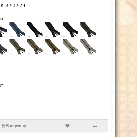
K-3-50-579
ты
шт
В корзину