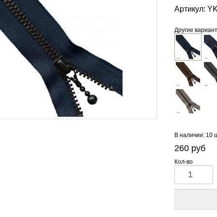
Артикул:
YK
Другие вариан
В наличии: 10 
260
руб
Кол-во