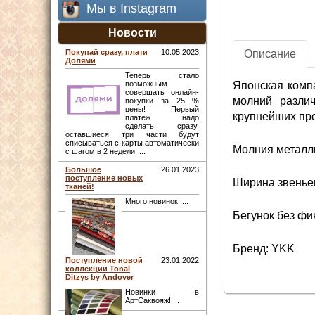
Мы в Instagram
Новости
Описание
Покупай сразу, плати
10.05.2023
Долями
Теперь стало
Японская комп
возможным
совершать онлайн-
молний различ
покупки за 25 %
цены! Первый
крупнейших про
платеж надо
сделать сразу,
оставшиеся три части будут
списываться с карты автоматически
Молния металли
с шагом в 2 недели. ...
Большое
26.01.2023
поступление новых
Ширина звеньев
тканей!
Много новинок! ...
Бегунок без фи
Бренд: YKK
Поступление новой
23.01.2022
коллекции Tonal
Ditzys by Andover
Новинки в
АртСаквояж! ...