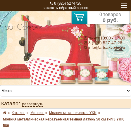
8 (925) 5274728
заказать обратный звонок
0 товаров
0 руб.
⏰ пн-пт 10:00 - 17:00
8 (925) 527-47-28
info@artsakvoyaj.ru
Каталог
развернуть
»
Каталог
»
Молнии
»
Молния металлическая YKK
»
Молния металлическая неразъёмная тёмная латунь 50 см тип 3 YKK
580