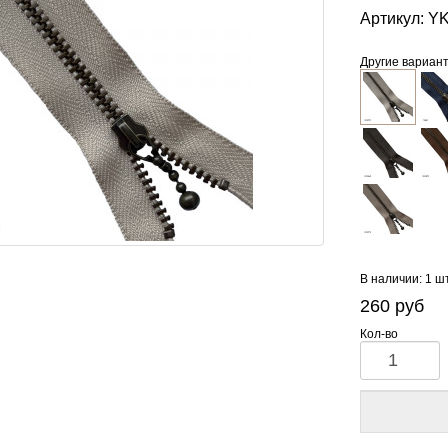
Артикул:
YK
Другие вариан
В наличии: 1 ш
260
руб
Кол-во