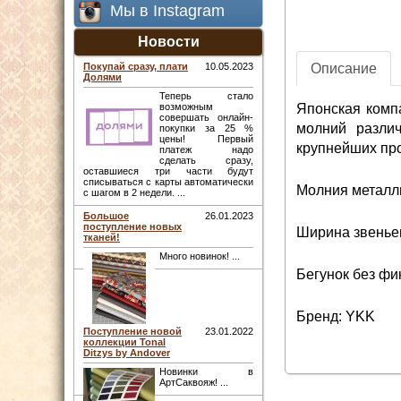
Мы в Instagram
Новости
Описание
Покупай сразу, плати
10.05.2023
Долями
Теперь стало
Японская комп
возможным
совершать онлайн-
молний различ
покупки за 25 %
цены! Первый
крупнейших про
платеж надо
сделать сразу,
оставшиеся три части будут
списываться с карты автоматически
Молния металли
с шагом в 2 недели. ...
Большое
26.01.2023
поступление новых
Ширина звеньев
тканей!
Много новинок! ...
Бегунок без фи
Бренд: YKK
Поступление новой
23.01.2022
коллекции Tonal
Ditzys by Andover
Новинки в
АртСаквояж! ...