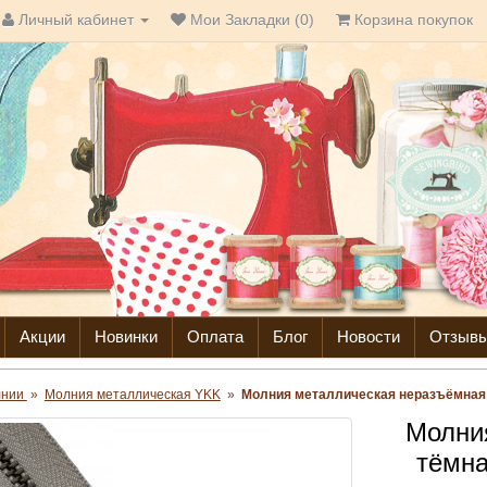
Личный кабинет
Мои Закладки (0)
Корзина покупок
Акции
Новинки
Оплата
Блог
Новости
Отзыв
лнии
»
Молния металлическая YKK
»
Молния металлическая неразъёмная т
Молни
тёмна