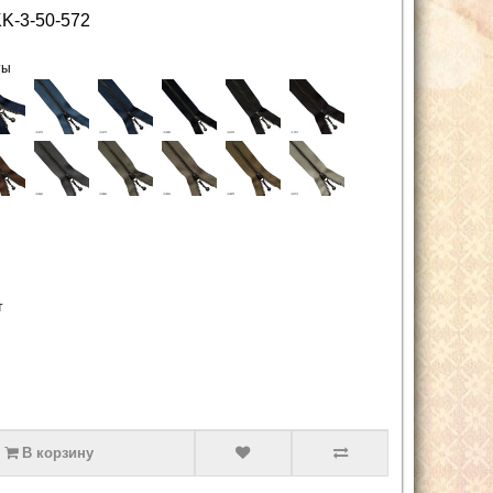
K-3-50-572
ты
т
В корзину