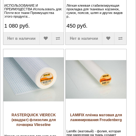
ИСПОЛЬЗОВАНИЕ И
Лёгкая клеевая стабилизирующая
ПРЕИМУЩЕСТВА Использовать для:
прокладка для тканевых корзинок,
Почти все ткани Преимущества
сумок, поясов, шляп и других видов
этого продукта:..
р..
1 080
руб.
450
руб.
Нет в наличии
Нет в наличии
RASTERQUICK VIERECK
LAMIFIX плёнка матовая для
(квадрат) флизелин для
ламинирования Freudenberg
пэчворка Vlieseline
Lamifix (матовый) - фолия, которая
при нанесении на ткань создает