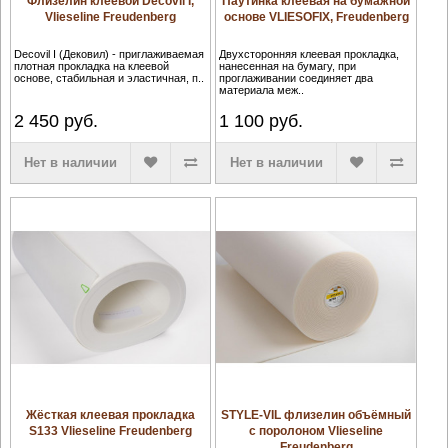
Флизелин клеевой Decovil I,
Паутинка клеевая на бумажной
Vlieseline Freudenberg
основе VLIESOFIX, Freudenberg
Decovil I (Дековил) - приглаживаемая
Двухсторонняя клеевая прокладка,
плотная прокладка на клеевой
нанесенная на бумагу, при
основе, стабильная и эластичная, п..
проглаживании соединяет два
материала меж..
2 450
руб.
1 100
руб.
Нет в наличии
Нет в наличии
Жёсткая клеевая прокладка
STYLE-VIL флизелин объёмный
S133 Vlieseline Freudenberg
с поролоном Vlieseline
Freudenberg