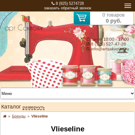
8 (925) 5274728
заказать обратный звонок
0 товаров
0 руб.
⏰ пн-пт 10:00 - 17:00
8 (925) 527-47-28
info@artsakvoyaj.ru
Каталог
развернуть
»
Бренды
»
Vlieseline
Vlieseline