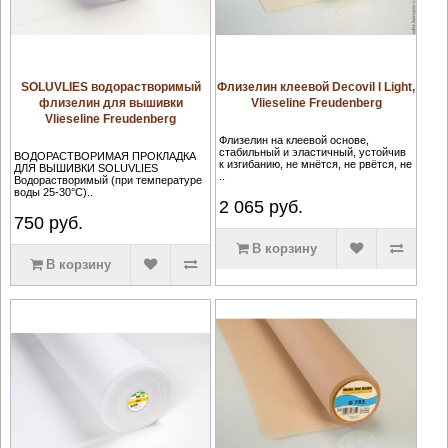
SOLUVLIES водорастворимый
Флизелин клеевой Decovil I Light,
флизелин для вышивки
Vlieseline Freudenberg
Vlieseline Freudenberg
Флизелин на клеевой основе,
стабильный и эластичный, устойчив
ВОДОРАСТВОРИМАЯ ПРОКЛАДКА
к изгибанию, не мнётся, не рвётся, не
ДЛЯ ВЫШИВКИ SOLUVLIES
..
Водорастворимый (при температуре
воды 25-30°C)..
2 065
руб.
750
руб.
В корзину
В корзину