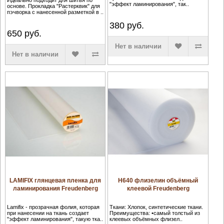
Идеально подходит для шитья по
"эффект ламинирования", так..
основе. Прокладка "Растерквик" для
пэчворка с нанесенной разметкой в ..
380
руб.
650
руб.
Нет в наличии
Нет в наличии
LAMIFIX глянцевая пленка для
H640 флизелин объёмный
ламинирования Freudenberg
клеевой Freudenberg
Lamifix - прозрачная фолия, которая
Ткани: Хлопок, синтетические ткани.
при нанесении на ткань создает
Преимущества: •самый толстый из
"эффект ламинирования", такую тка..
клеевых объёмных флизел..