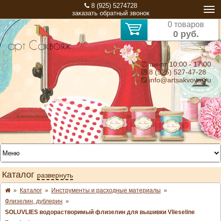
8 (925) 5274728
заказать обратный звонок
0 товаров
0 руб.
⏰ пн-пт 10:00 - 17:00
8 (925) 527-47-28
info@artsakvoyaj.ru
Каталог
развернуть
»
Каталог
»
Инструменты и расходные материалы
»
Флизелин, дублерин
»
SOLUVLIES водорастворимый флизелин для вышивки Vlieseline