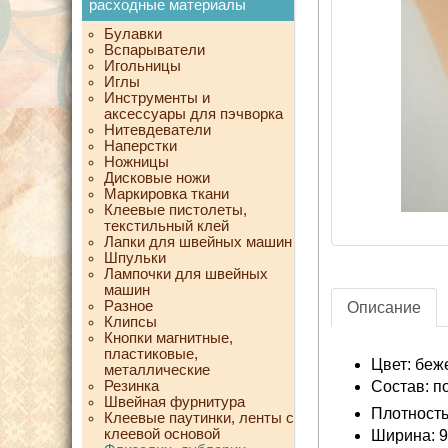
расходные материалы
Булавки
Вспарыватели
Игольницы
Иглы
Инструменты и
аксессуары для пэчворка
Нитевдеватели
Наперстки
Ножницы
Дисковые ножи
Маркировка ткани
Клеевые пистолеты,
текстильный клей
Лапки для швейных машин
Шпульки
Лампочки для швейных
машин
Разное
Описание
Клипсы
Кнопки магнитные,
пластиковые,
Цвет: бе
металлические
Резинка
Состав: п
Швейная фурнитура
Плотность:
Клеевые паутинки, ленты с
клеевой основой
Ширина: 9