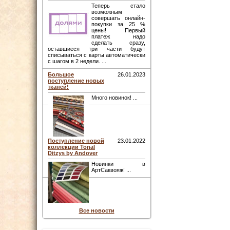
Теперь стало
возможным
совершать онлайн-
покупки за 25 %
цены! Первый
платеж надо
сделать сразу,
оставшиеся три части будут
списываться с карты автоматически
с шагом в 2 недели. ...
Большое
26.01.2023
поступление новых
тканей!
Много новинок! ...
Поступление новой
23.01.2022
коллекции Tonal
Ditzys by Andover
Новинки в
АртСаквояж! ...
Все новости