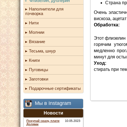
Флизелин, дублерин
Страна пр
Наполнители для
Очень эластич
пэчворка
вискоза, ацетат
Нити
Обработка:
Молнии
Этот флизелин 
Вязание
горячим утюго
медленно прог
Тесьма, шнур
минут для ост
Книги
Уход:
стирать при те
Пуговицы
Заготовки
Подарочные сертификаты
Мы в Instagram
Новости
Покупай сразу, плати
10.05.2023
Долями