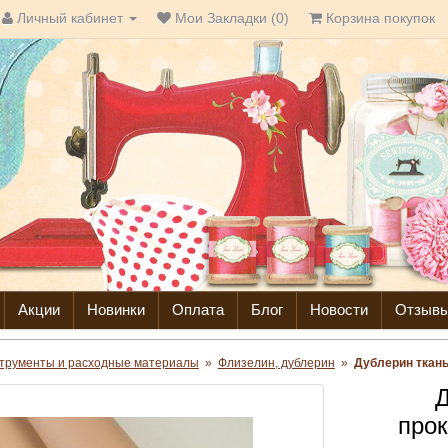
Личный кабинет
Мои Закладки (0)
Корзина покупок
Акции
Новинки
Оплата
Блог
Новости
Отзыв
трументы и расходные материалы
»
Флизелин, дублерин
»
Дублерин ткан
Д
про