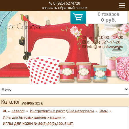
8 (925) 5274728
заказать обратный звонок
0 товаров
0 руб.
⏰ пн-пт 10:00 - 17:00
8 (925) 527-47-28
info@artsakvoyaj.ru
Каталог
развернуть
»
Каталог
»
Инструменты и расходные материалы
»
Иглы
»
Иглы для бытовых швейных машин
»
ИГЛЫ ДЛЯ КОЖИ № 80(2),90(2),100, 5 ШТ.