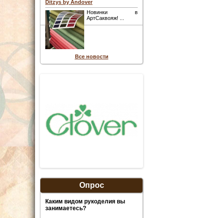
Ditzys by Andover
Новинки в
АртСаквояж! ...
Все новости
Опрос
Каким видом рукоделия вы
занимаетесь?