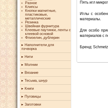
Пять игл микро
Разное
Клипсы
Кнопки магнитные,
Иглы с особен
пластиковые,
металлические
материалы.
Резинка
Швейная фурнитура
Клеевые паутинки, ленты с
Для особо пря
клеевой основой
материалов с п
Флизелин, дублерин
Наполнители для
Бренд: Schmetz
пэчворка
Нити
Молнии
Вязание
Тесьма, шнур
Книги
Пуговицы
Заготовки