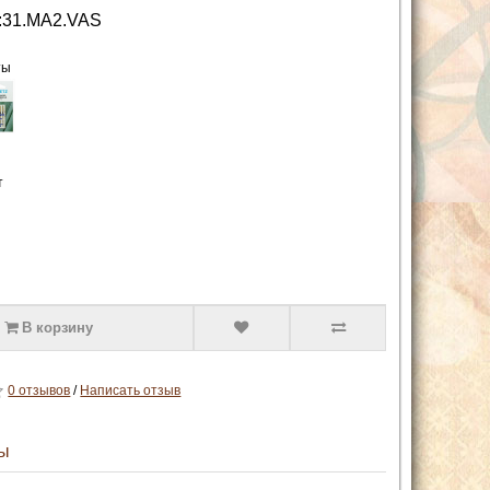
:31.MA2.VAS
ты
т
В корзину
0 отзывов
/
Написать отзыв
ы