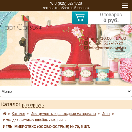
8 (925) 5274728
заказать обратный звонок
0 товаров
0 руб.
⏰ пн-пт 10:00 - 17:00
8 (925) 527-47-28
info@artsakvoyaj.ru
Каталог
развернуть
»
Каталог
»
Инструменты и расходные материалы
»
Иглы
»
Иглы для бытовых швейных машин
»
ИГЛЫ МИКРОТЕКС (ОСОБО ОСТРЫЕ) № 70, 5 ШТ.