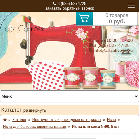
8 (925) 5274728
заказать обратный звонок
0 товаров
0 руб.
⏰ пн-пт 10:00 - 17:00
8 (925) 527-47-28
info@artsakvoyaj.ru
Каталог
развернуть
»
Каталог
»
Инструменты и расходные материалы
»
Иглы
»
Иглы для бытовых швейных машин
»
Иглы для кожи №90, 5 шт