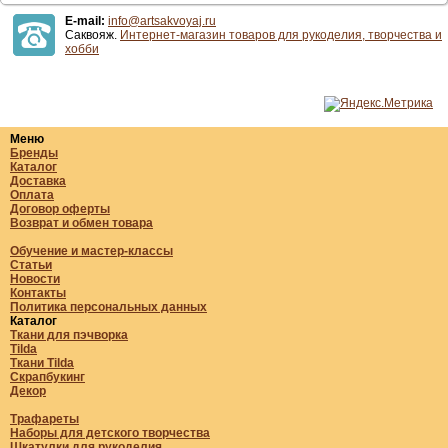
E-mail:
info@artsakvoyaj.ru
Саквояж.
Интернет-магазин товаров для рукоделия, творчества и
хобби
Меню
Бренды
Каталог
Доставка
Оплата
Договор оферты
Возврат и обмен товара
Обучение и мастер-классы
Статьи
Новости
Контакты
Политика персональных данных
Каталог
Ткани для пэчворка
Tilda
Ткани Tilda
Скрапбукинг
Декор
Трафареты
Наборы для детского творчества
Шкатулки для рукоделия