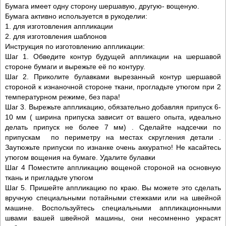
Бумага имеет одну сторону шершавую, другую- вощеную.
Бумага активно используется в рукоделии:
1. для изготовления аппликации
2. для изготовления шаблонов
Инструкция по изготовлению аппликации:
Шаг 1. Обведите контур будущей аппликации на шершавой
стороне бумаги и вырежьте её по контуру.
Шаг 2. Приколите булавками вырезанный контур шершавой
стороной к изнаночной стороне ткани, прогладьте утюгом при 2
температурном режиме, без пара!
Шаг 3. Вырежьте аппликацию, обязательно добавляя припуск 6-
10 мм ( ширина припуска зависит от вашего опыта, идеально
делать припуск не более 7 мм) . Сделайте надсечки по
припускам по периметру на местах скругления детали .
Заутюжьте припуски по изнанке очень аккуратно! Не касайтесь
утюгом вощения на бумаге. Удалите булавки
Шаг 4 Поместите аппликацию вощеной стороной на основную
ткань и пригладьте утюгом
Шаг 5. Пришейте аппликацию по краю. Вы можете это сделать
вручную специальными потайными стежками или на швейной
машине. Воспользуйтесь специальными аппликационными
швами вашей швейной машины, они несомненно украсят