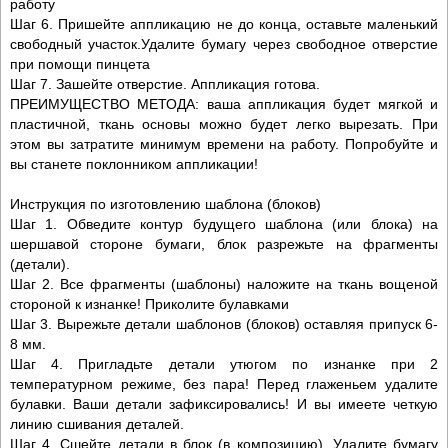
работу
Шаг 6. Пришейте аппликацию не до конца, оставьте маленький
свободный участок.Удалите бумагу через свободное отверстие
при помощи пинцета
Шаг 7. Зашейте отверстие. Аппликация готова.
ПРЕИМУЩЕСТВО МЕТОДА: ваша аппликация будет мягкой и
пластичной, ткань основы можно будет легко вырезать. При
этом вы затратите минимум времени на работу. Попробуйте и
вы станете поклонником аппликации!
Инструкция по изготовлению шаблона (блоков)
Шаг 1. Обведите контур будущего шаблона (или блока) на
шершавой стороне бумаги, блок разрежьте на фрагменты
(детали).
Шаг 2. Все фрагменты (шаблоны) наложите на ткань вощеной
стороной к изнанке! Приколите булавками
Шаг 3. Вырежьте детали шаблонов (блоков) оставляя припуск 6-
8 мм.
Шаг 4. Пригладьте детали утюгом по изнанке при 2
температурном режиме, без пара! Перед глаженьем удалите
булавки. Ваши детали зафиксировались! И вы имеете четкую
линию сшивания деталей.
Шаг 4. Сшейте детали в блок (в композицию). Удалите бумагу