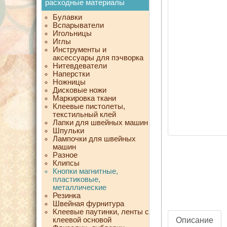
расходные материалы
Булавки
Вспарыватели
Игольницы
Иглы
Инструменты и
аксессуары для пэчворка
Нитевдеватели
Наперстки
Ножницы
Дисковые ножи
Маркировка ткани
Клеевые пистолеты,
текстильный клей
Лапки для швейных машин
Шпульки
Лампочки для швейных
машин
Разное
Клипсы
Кнопки магнитные,
пластиковые,
металлические
Резинка
Швейная фурнитура
Клеевые паутинки, ленты с
клеевой основой
Описание