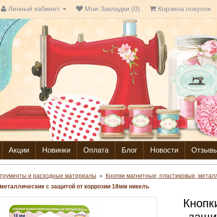
Личный кабинет
Мои Закладки (0)
Корзина покупок
Акции
Новинки
Оплата
Блог
Новости
Отзыв
трументы и расходные материалы
»
Кнопки магнитные, пластиковые, метал
металлические с защитой от коррозии 18мм никель
Кнопк
защи