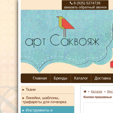
8 (925) 5274728
заказать обратный звонок
Главная
Бренды
Каталог
Доставка
Ткани
»
Каталог
»
Инс
Кнопки пришивные 
Линейки, шаблоны,
трафареты для пэчворка
Инструменты и