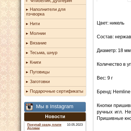
Флизелин, дублерин
Наполнители для
пэчворка
Цвет: никель
Нити
Молнии
Состав: нержа
Вязание
Диаметр: 18 мм
Тесьма, шнур
Книги
Количество в у
Пуговицы
Вес: 9 г
Заготовки
Подарочные сертификаты
Бренд: Hemline
Кнопки пришивн
Мы в Instagram
ручных игл. Не
Новости
Пришивные кноп
Покупай сразу, плати
10.05.2023
Долями