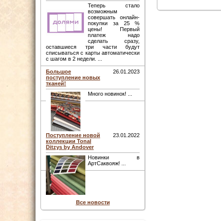
Теперь стало
возможным
совершать онлайн-
покупки за 25 %
цены! Первый
платеж надо
сделать сразу,
оставшиеся три части будут
списываться с карты автоматически
с шагом в 2 недели. ...
Большое
26.01.2023
поступление новых
тканей!
Много новинок! ...
Поступление новой
23.01.2022
коллекции Tonal
Ditzys by Andover
Новинки в
АртСаквояж! ...
Все новости