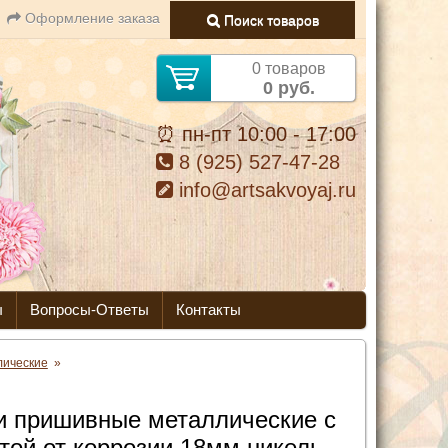
Оформление заказа
Поиск товаров
0 товаров
0 руб.
⏰ пн-пт 10:00 - 17:00
8 (925) 527-47-28
info@artsakvoyaj.ru
ы
Вопросы-Ответы
Контакты
лические
»
и пришивные металлические с
той от коррозии 18мм никель