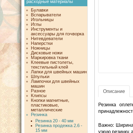
расходные материалы
Булавки
Вспарыватели
Игольницы
Иглы
Инструменты и
аксессуары для пэчворка
Нитевдеватели
Наперстки
Ножницы
Дисковые ножи
Маркировка ткани
Клеевые пистолеты,
текстильный клей
Лапки для швейных машин
Шпульки
Лампочки для швейных
машин
Разное
Описание
Клипсы
Кнопки магнитные,
Резинка оплет
пластиковые,
металлические
принадлежност
Резинка
Резинка 20 - 40 мм
Важно: Ширина
Резинка продежка 2.6 -
15 мм
узкую резинку, 