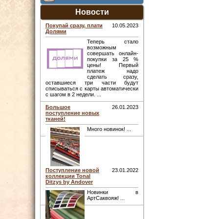
Новости
Покупай сразу, плати
10.05.2023
Долями
Теперь стало
возможным
совершать онлайн-
покупки за 25 %
цены! Первый
платеж надо
сделать сразу,
оставшиеся три части будут
списываться с карты автоматически
с шагом в 2 недели. ...
Большое
26.01.2023
поступление новых
тканей!
Много новинок! ...
Поступление новой
23.01.2022
коллекции Tonal
Ditzys by Andover
Новинки в
АртСаквояж! ...