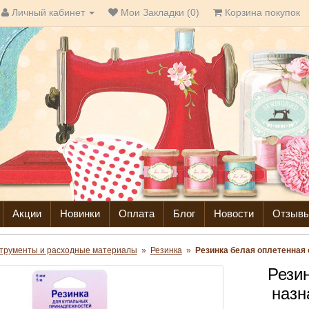
Личный кабинет
Мои Закладки (0)
Корзина покупок
Акции
Новинки
Оплата
Блог
Новости
Отзыв
трументы и расходные материалы
»
Резинка
»
Резинка белая оплетенная 
Рези
назн