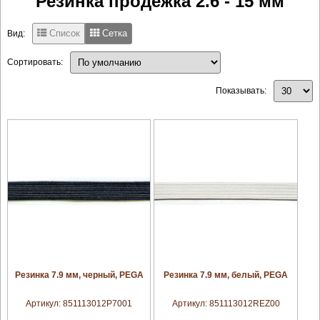
Резинка продежка 2.6 - 15 мм
Список
Сетка
Вид:
Сортировать:
Показывать:
увеличить
увеличить
Резинка 7.9 мм, черный, PEGA
Резинка 7.9 мм, белый, PEGA
Артикул:
851113012P7001
Артикул:
851113012REZ00