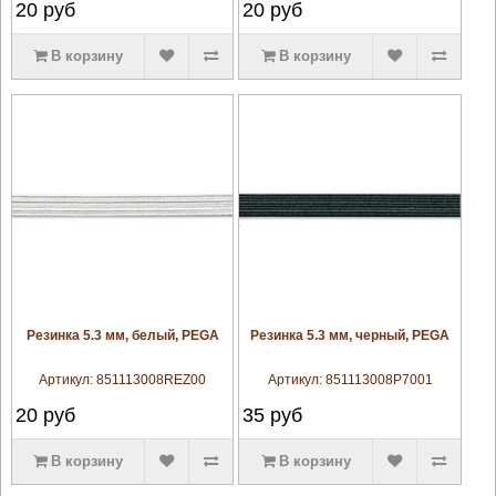
20
руб
20
руб
В корзину
В корзину
увеличить
увеличить
Резинка 5.3 мм, белый, PEGA
Резинка 5.3 мм, черный, PEGA
Артикул:
851113008REZ00
Артикул:
851113008P7001
20
руб
35
руб
В корзину
В корзину