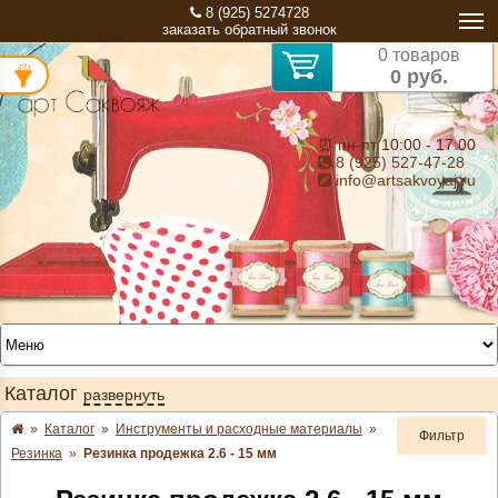
8 (925) 5274728
заказать обратный звонок
0 товаров
0 руб.
⏰ пн-пт 10:00 - 17:00
8 (925) 527-47-28
info@artsakvoyaj.ru
Каталог
развернуть
»
Каталог
»
Инструменты и расходные материалы
»
Фильтр
Резинка
»
Резинка продежка 2.6 - 15 мм