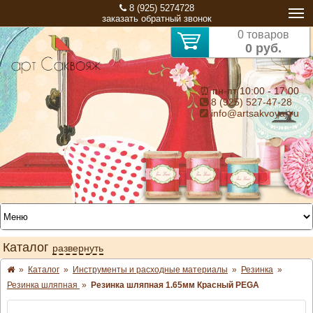
8 (925) 5274728
заказать обратный звонок
0 товаров
0 руб.
⏰ пн-пт 10:00 - 17:00
8 (925) 527-47-28
info@artsakvoyaj.ru
Каталог
развернуть
»
Каталог
»
Инструменты и расходные материалы
»
Резинка
»
Резинка шляпная
»
Резинка шляпная 1.65мм Красный PEGA